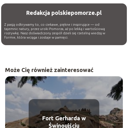
Redakcja polskiepomorze.pl
Z pasją odkrywamy to, co ciekawe, piękne i inspirujące — od
tajemnic natury, przez uroki Pomorza, aż po lekką i wartościową
rozrywkę. Nasz doświadczony zespół dzieli się rzetelną wiedzą w
formie, która wciąga i zostaje w pamięci.
Może Cię również zainteresować
Fort Gerharda w
Świnoujściu