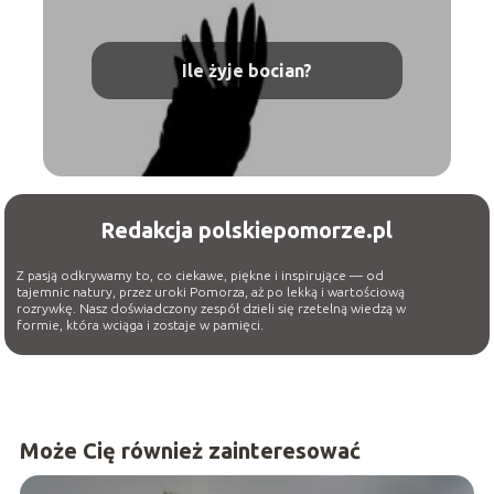
Ile żyje bocian?
Redakcja polskiepomorze.pl
Z pasją odkrywamy to, co ciekawe, piękne i inspirujące — od
tajemnic natury, przez uroki Pomorza, aż po lekką i wartościową
rozrywkę. Nasz doświadczony zespół dzieli się rzetelną wiedzą w
formie, która wciąga i zostaje w pamięci.
Może Cię również zainteresować