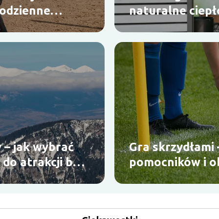
codzienne
naturalne ciepło
funkcjonalność 
 – jak wybrać
Gra skrzydłami 
 do atrakcji bez
pomocników i 