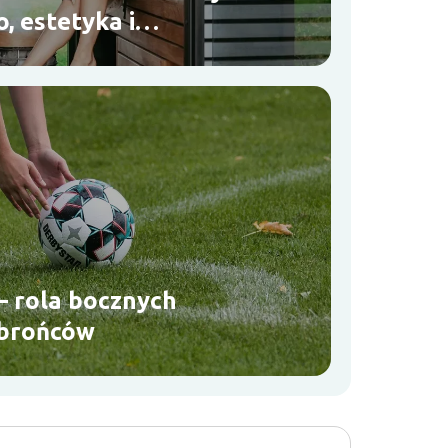
, estetyka i
rzeczywiście idą w parze?
– rola bocznych
obrońców