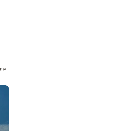
u
dmy