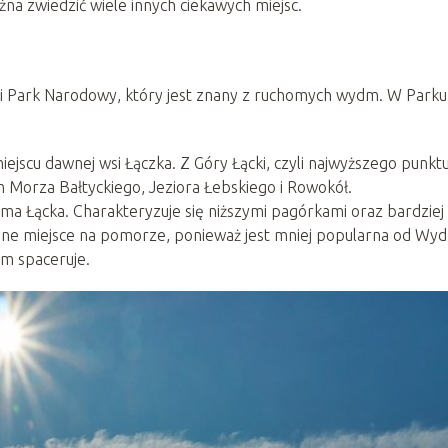
a zwiedzić wiele innych ciekawych miejsc.
ki Park Narodowy, który jest znany z ruchomych wydm. W Parku
ejscu dawnej wsi Łączka. Z Góry Łącki, czyli najwyższego punkt
 Morza Bałtyckiego, Jeziora Łebskiego i Rowokół.
ma Łącka. Charakteryzuje się niższymi pagórkami oraz bardziej
ane miejsce na pomorze, ponieważ jest mniej popularna od Wy
am spaceruje.