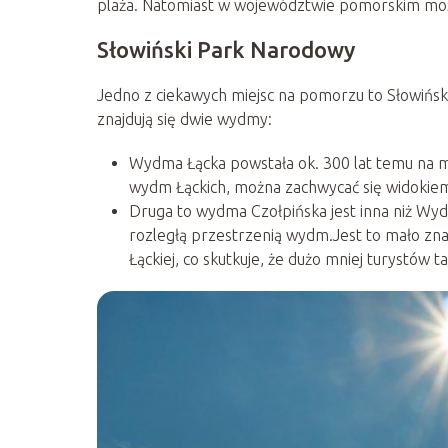
plaża. Natomiast w województwie pomorskim możn
Słowiński Park Narodowy
Jedno z ciekawych miejsc na pomorzu to Słowińs
znajdują się dwie wydmy:
Wydma Łącka powstała ok. 300 lat temu na mi
wydm Łąckich, można zachwycać się widokiem
Druga to wydma Czołpińska jest inna niż Wyd
rozległą przestrzenią wydm.Jest to mało zn
Łąckiej, co skutkuje, że dużo mniej turystów t