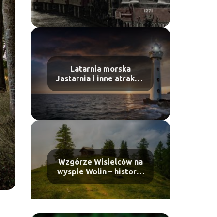
Latarnia morska
Jastarnia i inne atrakcje
nad polskim morzem
Wzgórze Wisielców na
wyspie Wolin – historia
i atrakcje turystyczne